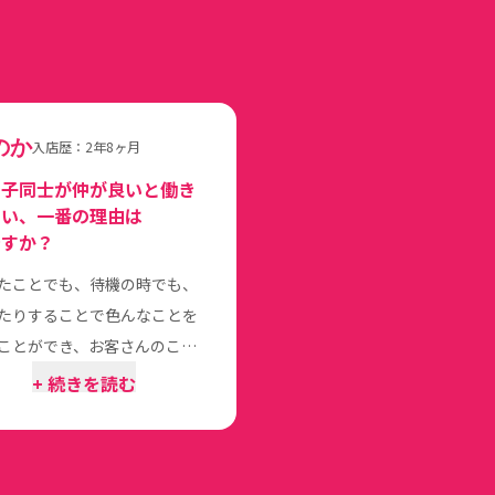
s
のか
入店歴：2年8ヶ月
の子同士が仲が良いと働き
すい、一番の理由は
ですか？
たことでも、待機の時でも、
たりすることで色んなことを
ことができ、お客さんのこと
や知識が深まよーん！
+ 続きを読む