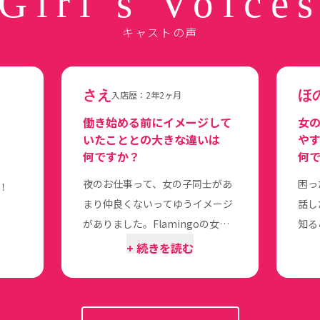
Girl's Voice
キャストの声
さえ
ほ
入店歴：2年2ヶ月
働き始める前にイメージして
女
いたこととの大きな違いは
や
何ですか？
何
夜のお仕事って、女の子同士があ
困っ
！
まり仲良くないってゆうイメージ
話し
がありました。Flamingoの女の
知る
子は先輩みんな優しくて、空き時
考え
+ 続きを読む
間は一緒に楽しくお話ししてくれ
るので、働きやすい環境だったの
がびっくりです🤩